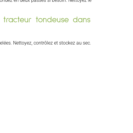
Tondez en deux passes si besoin. Nettoyez le
n tracteur tondeuse dans
gelées. Nettoyez, contrôlez et stockez au sec.