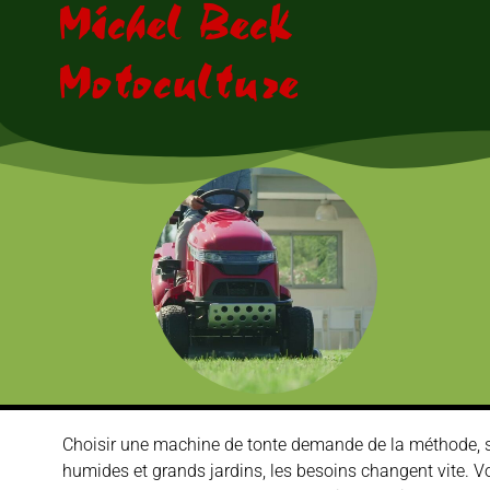
Michel Beck
Motoculture
Choisir une machine de tonte demande de la méthode, sur
humides et grands jardins, les besoins changent vite. V