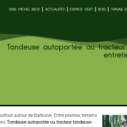
SARL MICHEL BECK
ACTUALITÉS
ESPACE VERT
BOIS
TRAVAIL 
Tondeuse autoportée ou tracteur 
entreti
tout autour de Barbuise. Entre prairies, terrains
oici
Tondeuse autoportée ou tracteur tondeuse :